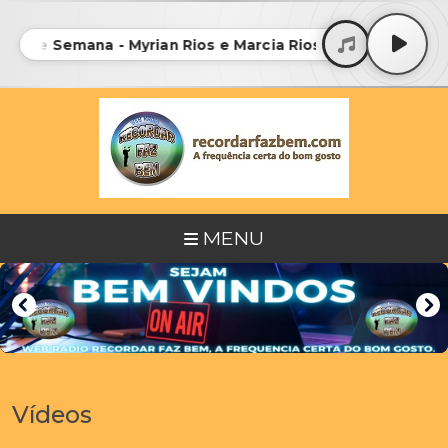
im de Semana - Myrian Rios e Marcia Rios Bmg - 81 • 01-F
MENU
Vídeos