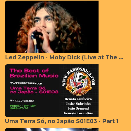
Led Zeppelin - Moby Dick (Live at The Royal Albert Hall 1970) [Official Video]
Uma Terra Só, no Japão S01E03 - Part 1