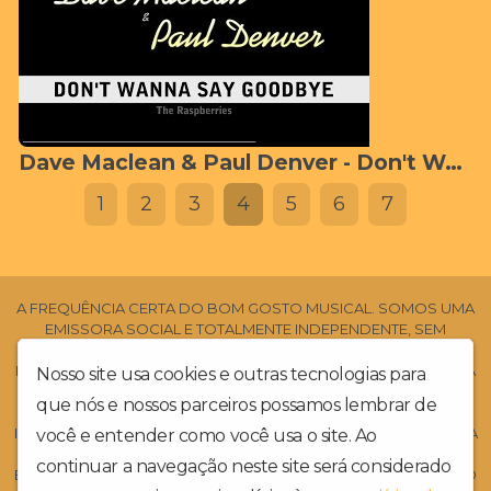
Dave Maclean & Paul Denver - Don't Wanna Say Goodbye (The Raspberries)
1
2
3
4
5
6
7
A FREQUÊNCIA CERTA DO BOM GOSTO MUSICAL. SOMOS UMA
EMISSORA SOCIAL E TOTALMENTE INDEPENDENTE, SEM
PATROCINADORES COMERCIAIS E SEM APOIO CULTURAL.
ESTAMOS EM ATIVIDADE DESDE DO ANO DE 2010. SOMOS UMA
Nosso site usa cookies e outras tecnologias para
DAS PRIMEIRAS EMISSORAS DE RÁDIO NA DIVULGAÇÃO DA
que nós e nossos parceiros possamos lembrar de
MÚSICA INDEPENDENTE LOCAL, E DE MÚSICOS NACIONAIS E
INTERNACIONAIS. ESTAMOS 24 HORAS NO AR, TOCANDO A BOA
você e entender como você usa o site. Ao
MÚSICA DE TODOS OS TEMPOS, PORQUE, RECORDAR FAZ
continuar a navegação neste site será considerado
BEM!. SEJAM TODOS BEM VINDOS!. DEIXEM SEUS RECADOS NO