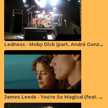
Ledness - Moby Dick (part. André Gonzales)
James Leeds - You're So Magical (feat. JACOB)