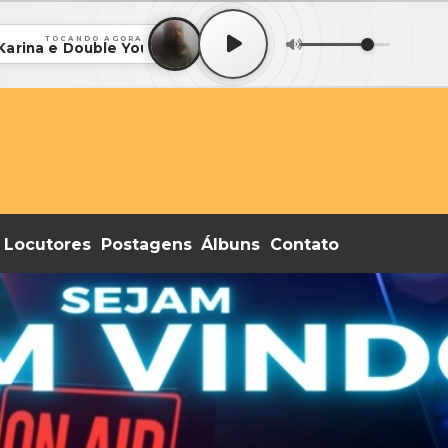
TOCANDO AGORA
 Karina e Double You
Locutores
Postagens
Álbuns
Contato