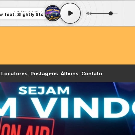
TOCANDO AGORA
feat. Slightly Stoopid • 096 - the Expanders - Sweet and 
Locutores
Postagens
Álbuns
Contato