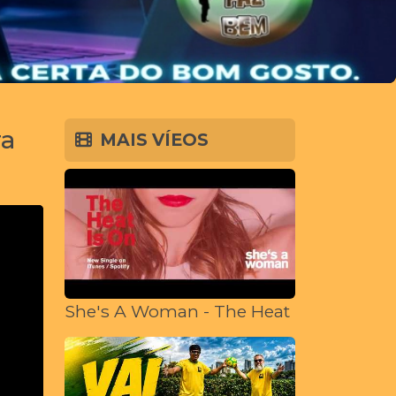
ra
MAIS VÍEOS
She's A Woman - The Heat Is On (Offici