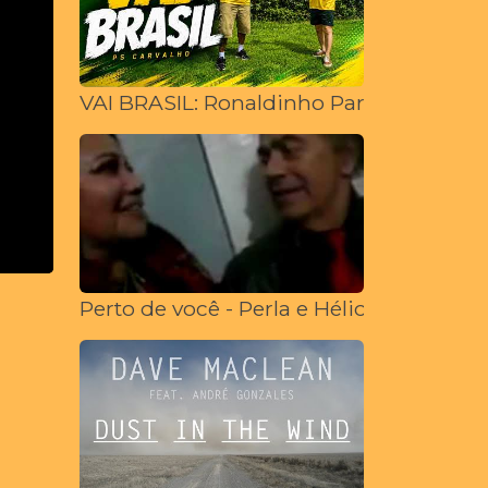
VAI BRASIL: Ronaldinho Paraíba convoca
Perto de você - Perla e Hélio Santisteba