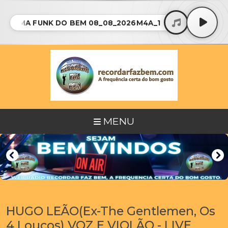
GRAMA FUNK DO BEM 08_08_2026M4A_128Km4a • PROG
MENU
HUGO LEÃO(Ex-The Gentlemen, Os
4 Loucos) VOZ E VIOLÃO - LIVE