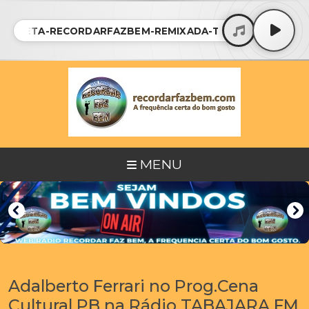
VINHETA-RECORDARFAZBEM-REMIXADA-THE GIRL FROM P
MENU
Adalberto Ferrari no Prog.Cena
Cultural PB na Rádio TABAJARA FM