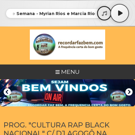
Fim de Semana - Myrian Rios e Marcia Rios Bmg - 81 • 01-
MENU
PROG. "CULTURA RAP BLACK
NACIONAL" C/ DJ AGOGÔ NA