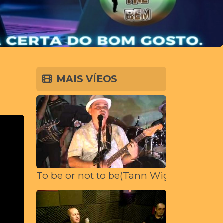
-
MAIS VÍEOS
To be or not to be(Tann Wight e Vincen