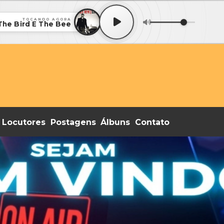
TOCANDO AGORA
- The Bird E The Bee
Locutores
Postagens
Álbuns
Contato