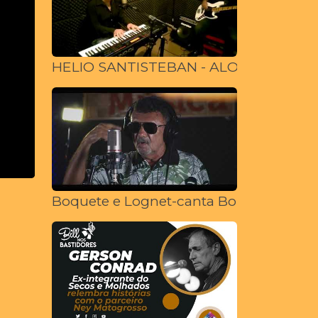
HELIO SANTISTEBAN - ALONE
Boquete e Lognet-canta Boni Calado (Ví