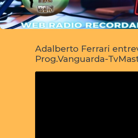
Adalberto Ferrari entr
Prog.Vanguarda-TvMas